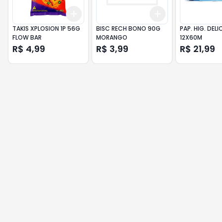
Add
Add
+
3
+
5
+
10
+
3
+
5
+
10
TAKIS XPLOSION 1P 56G
BISC RECH BONO 90G
PAP. HIG. DEL
FLOW BAR
MORANGO
12X60M
R$ 4,99
R$ 3,99
R$ 21,99