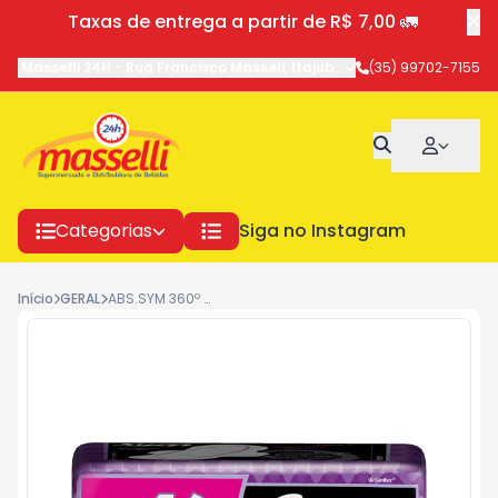
Taxas de entrega a partir de R$ 7,00 🚛
Masselli 24H
-
Rua Francisco Masseli
,
Itajubá
-
MG
(35) 99702-7155
Categorias
Siga no Instagram
Início
GERAL
ABS.SYM 360º C/ABA C.SUAVE 16PG14 7187