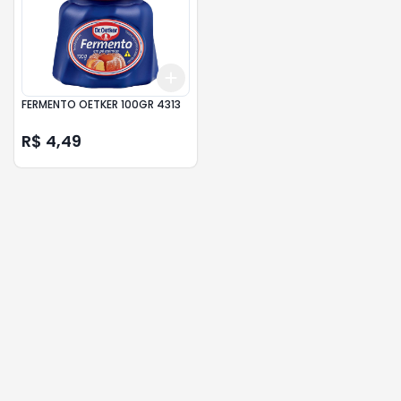
Add
+
3
+
5
+
10
FERMENTO OETKER 100GR 4313
R$ 4,49