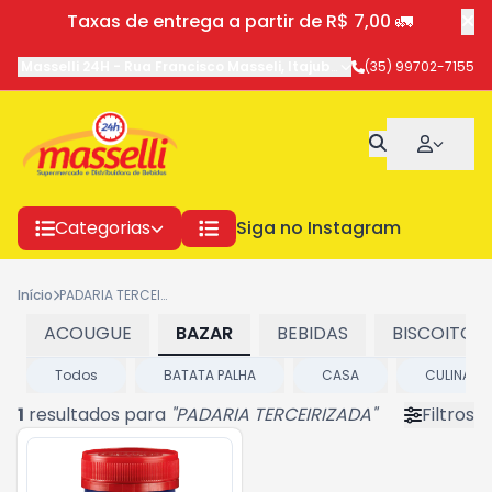
Taxas de entrega a partir de R$ 7,00 🚛
Masselli 24H
-
Rua Francisco Masseli
,
Itajubá
-
MG
(35) 99702-7155
Categorias
Siga no Instagram
Início
PADARIA TERCEIRIZADA
ACOUGUE
BAZAR
BEBIDAS
BISCOITOS
Todos
BATATA PALHA
CASA
CULINARI
1
resultados para
"
PADARIA TERCEIRIZADA
"
Filtros